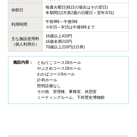
毎週火曜日(祝日の場合はその翌日)
休館日
冬期間(12月第2週の日曜日～翌年3/31)
午前9時～午後5時
利用時間
※6/15～9/15は午後6時まで
16歳以上410円
主な施設使用料
16歳未満210円
（個人利用分）
70歳以上210円(1日券)
施設内容：
とねりこコース18ホール
やぶさめコース18ホール
わかばコース9ホール
計45ホール
照明設備なし
その他 管理棟、事務室、休憩室
ミーティングルーム、下村歴史博物館