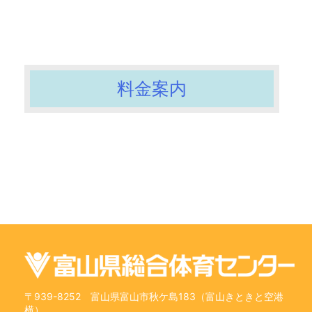
料金案内
〒939-8252 富山県富山市秋ケ島183（富山きときと空港
横）